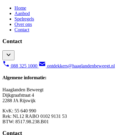
Home
Aanbod
Spelregels
Over ons
Contact
Contact
088 325 1000
ontdekkers@haaglandenbeweegt.nl
Algemene informatie:
Haaglanden Beweegt
Dijkgraafstraat 4
2288 JA Rijswijk
KvK: 55 640 990
Rek: NL12 RABO 0102 9131 53
BTW: 8517.98.238.B01
Contact